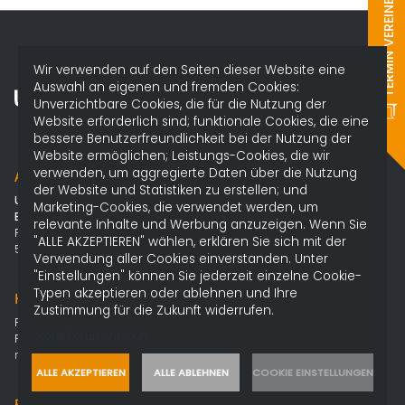
TERMIN VEREINBAREN
Wir verwenden auf den Seiten dieser Website eine
Auswahl an eigenen und fremden Cookies:
Unverzichtbare Cookies, die für die Nutzung der
forum
Website erforderlich sind; funktionale Cookies, die eine
bessere Benutzerfreundlichkeit bei der Nutzung der
Website ermöglichen; Leistungs-Cookies, die wir
verwenden, um aggregierte Daten über die Nutzung
ADRESSE
der Website und Statistiken zu erstellen; und
Udo Röbkes
Marketing-Cookies, die verwendet werden, um
Bauunternehmung GmbH
relevante Inhalte und Werbung anzuzeigen. Wenn Sie
Feldstraße 7
"ALLE AKZEPTIEREN" wählen, erklären Sie sich mit der
50374 Erftstadt
Verwendung aller Cookies einverstanden. Unter
"Einstellungen" können Sie jederzeit einzelne Cookie-
Typen akzeptieren oder ablehnen und Ihre
KONTAKT
Zustimmung für die Zukunft widerrufen.
Fon
02235 9595644
Cookie Dokumentation
Fax 02235 9595645
mail@roebkes-bau.de
ALLE AKZEPTIEREN
ALLE ABLEHNEN
COOKIE EINSTELLUNGEN
BÜROZEITEN