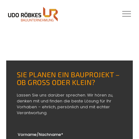
Direkt
zum
Inhalt
BOX-
LEFT
BOX-
NACHRICHT:
RIGHT
SIE PLANEN EIN BAUPROJEKT –
OB GROSS ODER KLEIN?
Lassen Sie uns darüber sprechen. Wir hören zu,
denken mit und finden die beste Lösung für Ihr
Vorhaben – ehrlich, persönlich und mit echter
Verantwortung.
Vorname/Nachname*